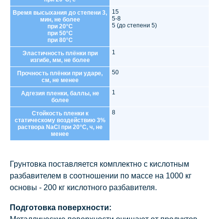
15
Время высыхания до степени 3,
5-8
мин, не более
5 (до степени 5)
при 20°С
при 50°С
при 80°С
1
Эластичность плёнки при
изгибе, мм, не более
50
Прочность плёнки при ударе,
см, не менее
1
Адгезия пленки, баллы, не
более
8
Стойкость пленки к
статическому воздействию 3%
раствора NaCl при 20°С, ч, не
менее
Грунтовка поставляется комплектно с кислотным
разбавителем в соотношении по массе на 1000 кг
основы - 200 кг кислотного разбавителя.
Подготовка поверхности: