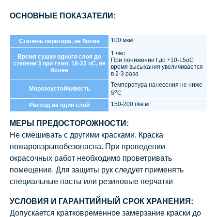
ОСНОВНЫЕ ПОКАЗАТЕЛИ:
100 мкм
Степень перетира, не более
1 час
Время сушки одного слоя до
При понижении t до +10-15oС
степени 3 при темп. 18-22 оС, не
время высыхания увеличивается
более
в 2-3 раза
Температура нанесения не ниже
Морозоустойчивость
о
5
С
150-200 г/кв.м
Расход на один слой
МЕРЫ ПРЕДОСТОРОЖНОСТИ:
Не смешивать с другими красками. Краска
пожаровзрывобезопасна. При проведении
окрасочных работ необходимо проветривать
помещение. Для защиты рук следует применять
специальные пасты или резиновые перчатки
УСЛОВИЯ И ГАРАНТИЙНЫЙ СРОК ХРАНЕНИЯ:
Допускается кратковременное замерзание краски до