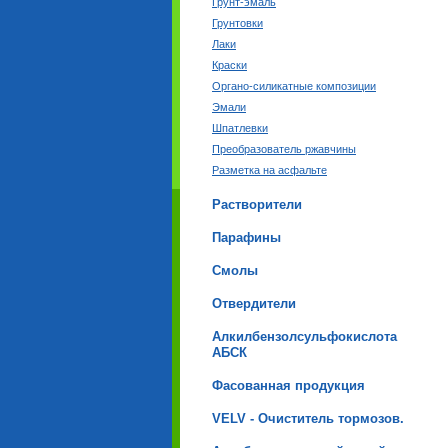
Грунт-эмаль
Грунтовки
Лаки
Краски
Органо-силикатные композиции
Эмали
Шпатлевки
Преобразователь ржавчины
Разметка на асфальте
Растворители
Парафины
Смолы
Отвердители
Алкилбензолсульфокислота
АБСК
Фасованная продукция
VELV - Очиститель тормозов.