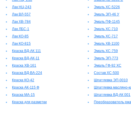
Лак НЦ-243
Эмаль ХС-5226
Лак ВЛ-557
Эмаль ЭП-46 У
Лак ХВ-784
Эмаль ПФ-1145
Лак ЛБС-1
Эмаль ХС-710
Лак КО-85
Эмаль ХС-717
Лак КО-815
Эмаль ХВ-1100
Краска ВД-АК 111
Эмаль ХС-759
Краска ВД-АК-11
Эмаль ЭП-773
Краска ХВ-161
Эмаль ГФ-92 ХС
Краска ВД-ВА-224
Состав ХС-500
Краска КО-42
Шпатлевка ЭП-0010
Краска АК-115 Ф
Шпатлевка масляно-к
Краска МА-15
Шпатлевка ВД-АК 001
Краска для разметки
Преобразователь рж