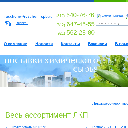
640-76-76
(812)
схема проезда
ruschem@ruschem-spb.ru
647-45-55
Rushim1
(812)
562-28-80
(921)
О компании
Новости
Контакты
Вакансии
В пом
Лакокрасочная пр
Весь ассортимент ЛКП
Грунт-эмаль ХВ-0278
Композиция ОС-12-01